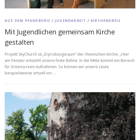
AUS DEM PFARRBÜRO
/
JUGENDARBEIT
/
KIRCHENKREIS
Mit Jugendlichen gemeinsam Kirche
gestalten
Projekt SkyChurch ist „Erprobungsraum“ der rheinischen Kirche: „Hier
am Fenster entsteht unsere feste Bühne. In die Mitte kommt ein Bereich
für Greenscreen-Aufnahmen. So können wir unsere Leute
beispielsweise virtuell vor …