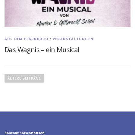
AUS DEM PFARRBÜRO
/
VERANSTALTUNGEN
Das Wagnis – ein Musical
B
e
ÄLTERE BEITRÄGE
i
t
r
a
g
s
n
Kontakt Kölschhausen