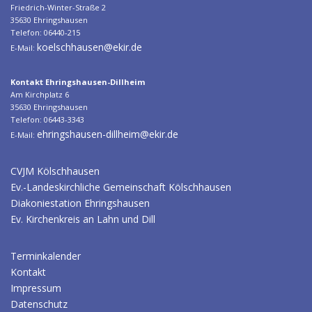
Friedrich-Winter-Straße 2
a
35630 Ehringshausen
v
Telefon: 06440-215
i
koelschhausen@ekir.de
E-Mail:
g
a
Kontakt Ehringshausen-Dillheim
Am Kirchplatz 6
t
35630 Ehringshausen
i
Telefon: 06443-3343
ehringshausen-dillheim@ekir.de
E-Mail:
o
n
CVJM Kölschhausen
Ev.-Landeskirchliche Gemeinschaft Kölschhausen
Diakoniestation Ehringshausen
Ev. Kirchenkreis an Lahn und Dill
Terminkalender
Kontakt
Impressum
Datenschutz