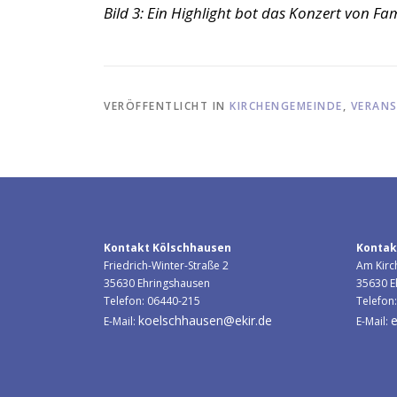
Bild 3: Ein Highlight bot das Konzert von Fam
VERÖFFENTLICHT IN
KIRCHENGEMEINDE
,
VERAN
Kontakt Kölschhausen
Kontak
Friedrich-Winter-Straße 2
Am Kirc
35630 Ehringshausen
35630 E
Telefon: 06440-215
Telefon
koelschhausen@ekir.de
e
E-Mail:
E-Mail: