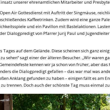
Einsatz unserer ehrenamtlichen Mitarbeiter und Presbyter
 Open Air Gottesdienst mit Auftritt der Singmäuse, reichl
anschließendes Kaffeetrinken. Zudem wird eine ganze Palet
ichkeitsspiele und ein Pavillon mit Bastelaktionen. Last
er Dialogpredigt von Pfarrer Jurij Paul und Jugendleite
ages auf dem Gelände. Diese scheinen sich ganz einig: Da
t zu sehen“ sagt einer der älteren Besucher. „Wir waren 
 Gemeindefeste kennen wir ja schon von früher, aber das
nders die Dialogpredigt gefallen – das war mal was ande
roßen Anklang gefunden zu haben – einigen fällt es am E
zu trennen. Doch auch der schönste Tag muss einmal zu