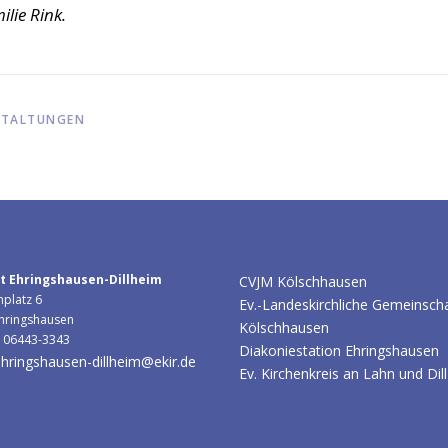
ilie Rink.
STALTUNGEN
t Ehringshausen-Dillheim
CVJM Kölschhausen
hplatz 6
Ev.-Landeskirchliche Gemeinsch
hringshausen
Kölschhausen
: 06443-3343
Diakoniestation Ehringshausen
hringshausen-dillheim@ekir.de
Ev. Kirchenkreis an Lahn und Dill