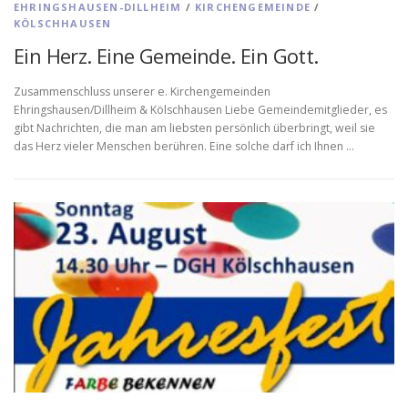
EHRINGSHAUSEN-DILLHEIM
/
KIRCHENGEMEINDE
/
KÖLSCHHAUSEN
Ein Herz. Eine Gemeinde. Ein Gott.
Zusammenschluss unserer e. Kirchengemeinden
Ehringshausen/Dillheim & Kölschhausen Liebe Gemeindemitglieder, es
gibt Nachrichten, die man am liebsten persönlich überbringt, weil sie
das Herz vieler Menschen berühren. Eine solche darf ich Ihnen …