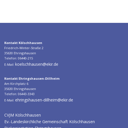
t
r
a
g
s
n
Kontakt Kölschhausen
Friedrich-Winter-Straße 2
a
35630 Ehringshausen
v
Telefon: 06440-215
i
koelschhausen@ekir.de
E-Mail:
g
a
Kontakt Ehringshausen-Dillheim
Am Kirchplatz 6
t
35630 Ehringshausen
i
Telefon: 06443-3343
ehringshausen-dillheim@ekir.de
E-Mail:
o
n
CVJM Kölschhausen
Ev.-Landeskirchliche Gemeinschaft Kölschhausen