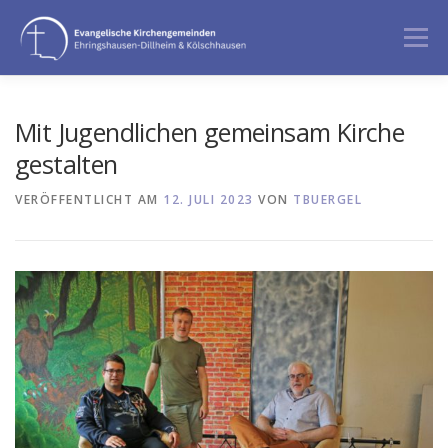
Zum
Inhalt
Menü
springen
GOTTESDIENST
ANGEBOTE
Mit Jugendlichen gemeinsam Kirche
gestalten
BERATUNG & BEGLEITUNG
ÜBER UNS
VERÖFFENTLICHT AM
12. JULI 2023
VON
TBUERGEL