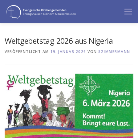
Zum
Inhalt
Menü
springen
GOTTESDIENST
ANGEBOTE
Weltgebetstag 2026 aus Nigeria
VERÖFFENTLICHT AM
19. JANUAR 2026
VON
SZIMMERMANN
BERATUNG & BEGLEITUNG
ÜBER UNS