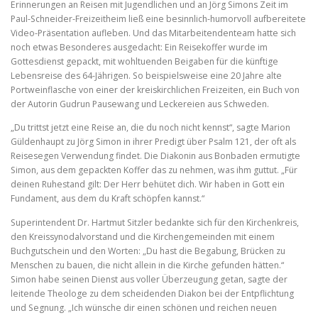
Erinnerungen an Reisen mit Jugendlichen und an Jörg Simons Zeit im
Paul-Schneider-Freizeitheim ließ eine besinnlich-humorvoll aufbereitete
Video-Präsentation aufleben. Und das Mitarbeitendenteam hatte sich
noch etwas Besonderes ausgedacht: Ein Reisekoffer wurde im
Gottesdienst gepackt, mit wohltuenden Beigaben für die künftige
Lebensreise des 64-Jährigen. So beispielsweise eine 20 Jahre alte
Portweinflasche von einer der kreiskirchlichen Freizeiten, ein Buch von
der Autorin Gudrun Pausewang und Leckereien aus Schweden.
„Du trittst jetzt eine Reise an, die du noch nicht kennst“, sagte Marion
Güldenhaupt zu Jörg Simon in ihrer Predigt über Psalm 121, der oft als
Reisesegen Verwendung findet. Die Diakonin aus Bonbaden ermutigte
Simon, aus dem gepackten Koffer das zu nehmen, was ihm guttut. „Für
deinen Ruhestand gilt: Der Herr behütet dich. Wir haben in Gott ein
Fundament, aus dem du Kraft schöpfen kannst.“
Superintendent Dr. Hartmut Sitzler bedankte sich für den Kirchenkreis,
den Kreissynodalvorstand und die Kirchengemeinden mit einem
Buchgutschein und den Worten: „Du hast die Begabung, Brücken zu
Menschen zu bauen, die nicht allein in die Kirche gefunden hätten.“
Simon habe seinen Dienst aus voller Überzeugung getan, sagte der
leitende Theologe zu dem scheidenden Diakon bei der Entpflichtung
und Segnung. „Ich wünsche dir einen schönen und reichen neuen