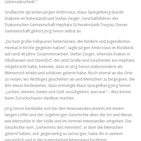
Lebensabschnitt.“
Grußworte sprachen Jürgen Ambrosius, Klaus Spiegelberg (beide
Diakone im Ruhestand) und Stefan Zeiger, Geschäftsführer der
Diakonischen Gemeinschaft Hephata (Schwalmstadt-Treysa). Dieser
Gemeinschaft gehört Jörg Simon selbst an.
„Du hast große Fußspuren hinterlassen, die Kindern und Jugendlichen
Heimat in Kirche gegeben haben“, sagte Jürgen Ambrosius im Rückblick
auf rund 40 Jahre Zusammenarbeit. Stefan Zeiger, ehemals Diakon in
Albshausen und Steindorf, der jetzt Grüße und Geschenke aus Hephata
mitgebracht hatte, betonte, dass er Jörg Simon insbesondere als
Mitmensch erlebt und schätzen gelernt habe. Noch einmal an die Orte
zu reisen, wo Wichtiges geschehen sei und Menschen zu begegnen, die
ihm etwas bedeuteten, dazu ermutigte Klaus Spiegelberg Jörg Simon:
„Lachen, weinen, beten und Gott zurückgeben, was war“ – dies könne
beim Zurückschauen dankbar machen.
Jörg Simon bedankte sich bei den Anwesenden jeweils mit einem
langen Löffel und der zugehörigen Geschichte über die Art und Weise,
wie Menschen in der Hölle und im Himmel miteinander umgehen. Die
Geschichte vom „Geheimnis des Himmels“, in dem die Menschen
gelernt haben, sich gegenseitig zu versorgen, habe ihn in seinem
persönlich und in der Jugendarbeit lebenslang begleitet.