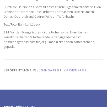
Durch die Liturgie des Gottesdienstes führte Jugendmitarbeiterin Ellen
Schneider (Oberndorf), die Fürbitten übernahmen Silke Naumann-
Dorlas (Oberbiel) und Gudrun Winkler (Tiefenbach).
Text/Foto: Barnikol-Lübeck
Bild: Vor der Evangelischen Kirche Hohensolms: Einen bunten
Reisekoffer hatten Mitarbeitende in der Jugendarbeit im
Abschiedsgottesdienst für Jörg Simon (links neben Koffer stehend)
gepackt.
VERÖFFENTLICHT IN
JUGENDARBEIT
,
KIRCHENKREIS
Kontakt Kölschhausen