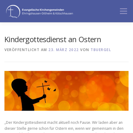
Zum
Inhalt
Menü
springen
GOTTESDIENST
ANGEBOTE
Kindergottesdienst an Ostern
VERÖFFENTLICHT AM
23. MÄRZ 2022
VON
TBUERGEL
BERATUNG & BEGLEITUNG
ÜBER UNS
„Der Kindergottesdienst macht aktuell noch Pause. Wir laden aber an
dieser Stelle gerne schon für Ostern ein, wenn wir gemeinsam in den