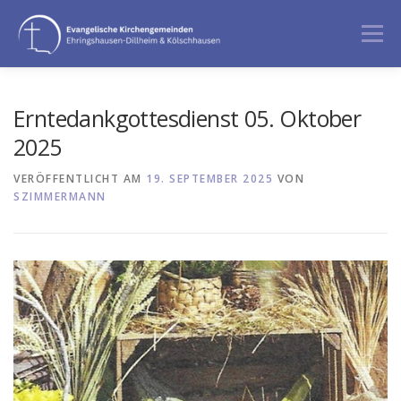
Zum
Inhalt
Menü
springen
GOTTESDIENST
ANGEBOTE
Erntedankgottesdienst 05. Oktober
2025
BERATUNG & BEGLEITUNG
ÜBER UNS
VERÖFFENTLICHT AM
19. SEPTEMBER 2025
VON
SZIMMERMANN