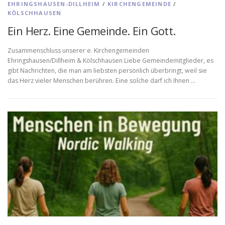
EHRINGSHAUSEN-DILLHEIM
/
KIRCHENGEMEINDE
/
KÖLSCHHAUSEN
Ein Herz. Eine Gemeinde. Ein Gott.
Zusammenschluss unserer e. Kirchengemeinden
Ehringshausen/Dillheim & Kölschhausen Liebe Gemeindemitglieder, es
gibt Nachrichten, die man am liebsten persönlich überbringt, weil sie
das Herz vieler Menschen berühren. Eine solche darf ich Ihnen …