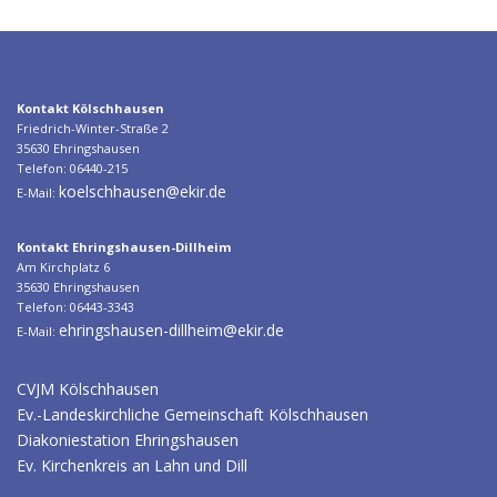
a
g
s
n
Kontakt Kölschhausen
Friedrich-Winter-Straße 2
a
35630 Ehringshausen
v
Telefon: 06440-215
i
koelschhausen@ekir.de
E-Mail:
g
a
Kontakt Ehringshausen-Dillheim
Am Kirchplatz 6
t
35630 Ehringshausen
i
Telefon: 06443-3343
ehringshausen-dillheim@ekir.de
E-Mail:
o
n
CVJM Kölschhausen
Ev.-Landeskirchliche Gemeinschaft Kölschhausen
Diakoniestation Ehringshausen
Ev. Kirchenkreis an Lahn und Dill