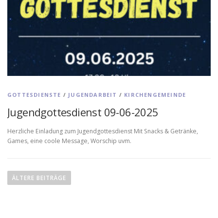
GOTTESDIENSTE
/
JUGENDARBEIT
/
KIRCHENGEMEINDE
Jugendgottesdienst 09-06-2025
Herzliche Einladung zum Jugendgottesdienst Mit Snacks & Getränke,
Games, eine coole Message, Worschip uvm.
B
e
ÄLTERE BEITRÄGE
i
t
r