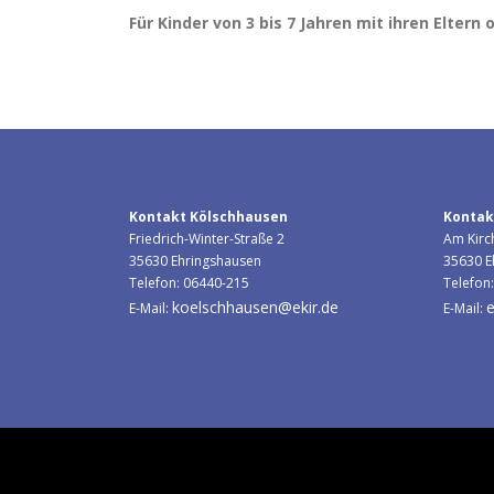
Für Kinder von 3 bis 7 Jahren mit ihren Eltern
Kontakt Kölschhausen
Kontak
Friedrich-Winter-Straße 2
Am Kirc
35630 Ehringshausen
35630 E
Telefon: 06440-215
Telefon
koelschhausen@ekir.de
e
E-Mail:
E-Mail:
Copyright © 2026 Evangelisc