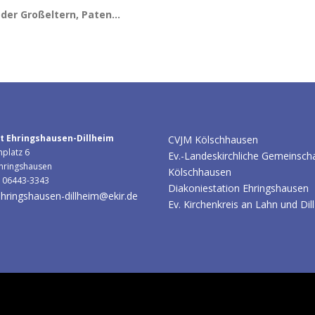
 oder Großeltern, Paten…
t Ehringshausen-Dillheim
CVJM Kölschhausen
hplatz 6
Ev.-Landeskirchliche Gemeinsch
hringshausen
Kölschhausen
: 06443-3343
Diakoniestation Ehringshausen
hringshausen-dillheim@ekir.de
Ev. Kirchenkreis an Lahn und Dill
he Kirchengemeinden Ehringshausen-Dillheim & Kölschhausen
–
OneP