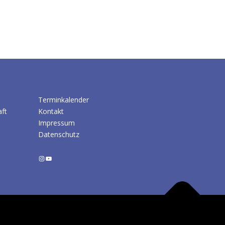
Terminkalender
aft
Kontakt
Impressum
Datenschutz
Instagram
YouTube
ress
Theme von FameThemes