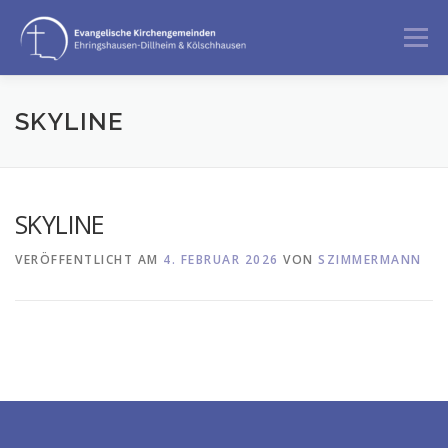
Zum
Inhalt
Menü
springen
GOTTESDIENST
ANGEBOTE
SKYLINE
BERATUNG & BEGLEITUNG
ÜBER UNS
SKYLINE
VERÖFFENTLICHT AM
4. FEBRUAR 2026
VON
SZIMMERMANN