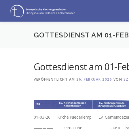
Zum
Inhalt
springen
GOTTESDIENST AM 01-FE
Gottesdienst am 01-Fe
VERÖFFENTLICHT AM
26. FEBRUAR 2026
VON
SZ
01-03-26 Kirche Niederlemp Ev. Gemeindeze
————– 11:00 Uhr 09:30 Uh