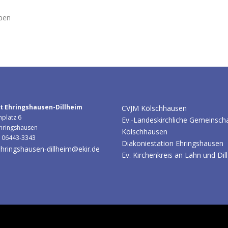
pen
t Ehringshausen-Dillheim
CVJM Kölschhausen
hplatz 6
Ev.-Landeskirchliche Gemeinsch
hringshausen
Kölschhausen
: 06443-3343
Diakoniestation Ehringshausen
hringshausen-dillheim@ekir.de
Ev. Kirchenkreis an Lahn und Dill