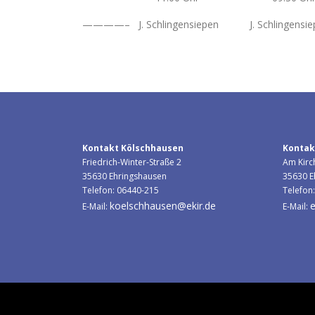
————– J. Schlingensiepen J. Schlingensie
Kontakt Kölschhausen
Kontak
Friedrich-Winter-Straße 2
Am Kirc
35630 Ehringshausen
35630 E
Telefon: 06440-215
Telefon
koelschhausen@ekir.de
e
E-Mail:
E-Mail: