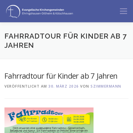
Zum
Inhalt
Menü
springen
GOTTESDIENST
ANGEBOTE
FAHRRADTOUR FÜR KINDER AB 7
JAHREN
BERATUNG & BEGLEITUNG
ÜBER UNS
Fahrradtour für Kinder ab 7 Jahren
VERÖFFENTLICHT AM
30. MÄRZ 2026
VON
SZIMMERMANN