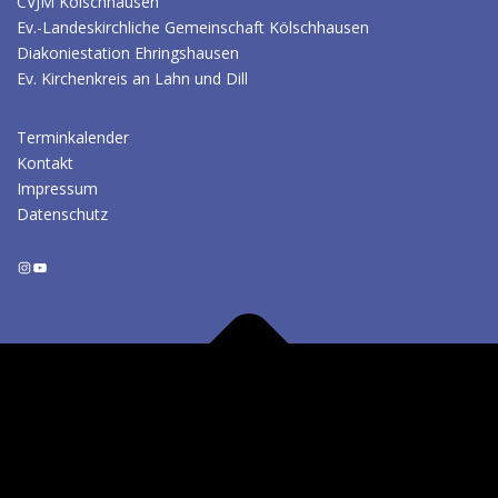
CVJM Kölschhausen
Ev.-Landeskirchliche Gemeinschaft Kölschhausen
Diakoniestation Ehringshausen
Ev. Kirchenkreis an Lahn und Dill
Terminkalender
Kontakt
Impressum
Datenschutz
Instagram
YouTube
Copyright © 2026 Evangelische Kirchengemeinden
Ehringshausen-Dillheim & Kölschhausen
–
OnePress
Theme von
FameThemes