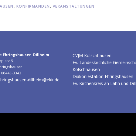
AUSEN
,
KONFIRMANDEN
,
VERANSTALTUNGEN
t Ehringshausen-Dillheim
CVJM Kölschhausen
hplatz 6
Ev.-Landeskirchliche Gemeinsch
hringshausen
Kölschhausen
: 06443-3343
Diakoniestation Ehringshausen
hringshausen-dillheim@ekir.de
Ev. Kirchenkreis an Lahn und Dill
he Kirchengemeinden Ehringshausen-Dillheim & Kölschhausen
–
OneP