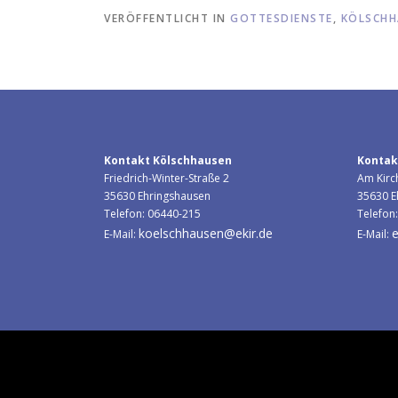
VERÖFFENTLICHT IN
GOTTESDIENSTE
,
KÖLSCHH
Kontakt Kölschhausen
Kontak
Friedrich-Winter-Straße 2
Am Kirc
35630 Ehringshausen
35630 E
Telefon: 06440-215
Telefon
koelschhausen@ekir.de
e
E-Mail:
E-Mail:
Copyright © 2026 Evangelisc