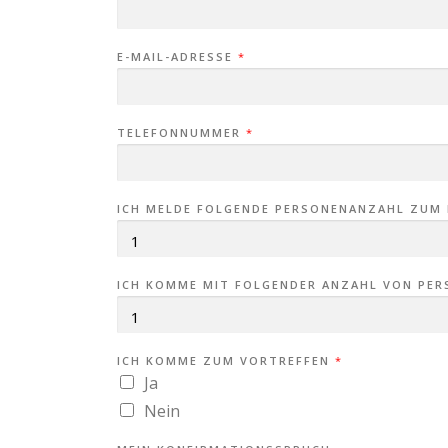
E-MAIL-ADRESSE
*
TELEFONNUMMER
*
K
ICH MELDE FOLGENDE PERSONENANZAHL ZUM
O
M
M
E
B
I
ICH KOMME MIT FOLGENDER ANZAHL VON PE
B
E
L
S
T
ICH KOMME ZUM VORTREFFEN
*
E
Ja
L
L
Nein
E
*