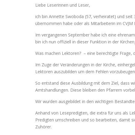
Liebe Leserinnen und Leser,
ich bin Annette Swoboda (57, verheiratet) und seit 
übernommen habe oder als Mitarbeiterin im CVJM 
Im vergangenen September habe ich eine ehrenamtl
bin ich nun offiziell in dieser Funktion in der Kir
Was machen Lektoren? – eine berechtigte Frage, di
Im Zuge der Veränderungen in der Kirche, einherge
Lektoren auszubilden um dem Fehlen vorzubeugen
So entstand diese Ausbildung mit dem Ziel, dass wi
Amtshandlungen. Diese bleiben den Pfarrern vorbe
Wir wurden ausgebildet in den wichtigen Bestandtei
Anhand von Lesepredigten, die extra für uns als Le
Predigten umschreiben und so bearbeiten, damit sie
Zuhörer.