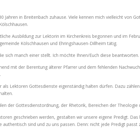
30 Jahren in Breitenbach zuhause. Viele kennen mich vielleicht von Gott
Kölschhausen.
iche Ausbildung zur Lektorin im Kirchenkreis begonnen und im Febr
chengemeinde Kölschhausen und Ehringshausen-Dillheim tätig.
e sich manch einer stellt. Ich möchte Ihnen/Euch diese beantworten.
hend mit der Berentung älterer Pfarrer und dem fehlenden Nachwuchs,
.
r als Lektoren Gottesdienste eigenständig halten dürfen. Dazu zähle
halten.
len der Gottesdienstordnung, der Rhetorik, Bereichen der Theologie u
ktoren geschrieben werden, gestalten wir unsere eigene Predigt. Das 
 authentisch sind und zu uns passen. Denn: nicht jede Predigt passt 