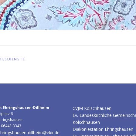
TESDIENSTE
t Ehringshausen-Dillheim
CVJM Kölschhausen
hplatz 6
Ev.-Landeskirchliche Gemeinsch
hringshausen
Kölschhausen
: 06443-3343
Diakoniestation Ehringshausen
hringshausen-dillheim@ekir.de