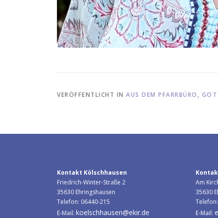
VERÖFFENTLICHT IN
AUS DEM PFARRBÜRO
,
GOT
Kontakt Kölschhausen
Kontak
Friedrich-Winter-Straße 2
Am Kirc
35630 Ehringshausen
35630 E
Telefon: 06440-215
Telefon
koelschhausen@ekir.de
e
E-Mail:
E-Mail: