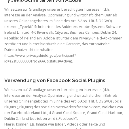
Typekit-Schriftarten von Adobe
Wir setzen auf Grundlage unserer berechtigten Interessen (d.h.
Interesse an der Analyse, Optimierung und wirtschaftlichem Betrieb
unseres Onlineangebotes im Sinne des Art. 6 Abs. 1 lit. f. DSGVO)
externe „Typekit“-Schriftarten des Anbieters Adobe Systems Software
Ireland Limited, 4-6 Riverwalk, Citywest Business Campus, Dublin 24,
Republic of Ireland ein. Adobe ist unter dem Privacy-Shield-Abkommen
zertifiziert und bietet hierdurch eine Garantie, das europäische
Datenschutzrecht einzuhalten
(https://www.privacyshield.gov/participant?
id=a2zt0000000TNo9AAG&status=Active).
Verwendung von Facebook Social Plugins
Wir nutzen auf Grundlage unserer berechtigten Interessen (d.h.
Interesse an der Analyse, Optimierung und wirtschaftlichem Betrieb
unseres Onlineangebotes im Sinne des Art. 6 Abs. 1 lit. f. DSGVO) Social
Plugins („Plugins“) des sozialen Netzwerkes facebook.com, welches von
der Facebook Ireland Ltd., 4 Grand Canal Square, Grand Canal Harbour,
Dublin 2, Irland betrieben wird („Facebook“).
Hierzu können z.B. Inhalte wie Bilder, Videos oder Texte und