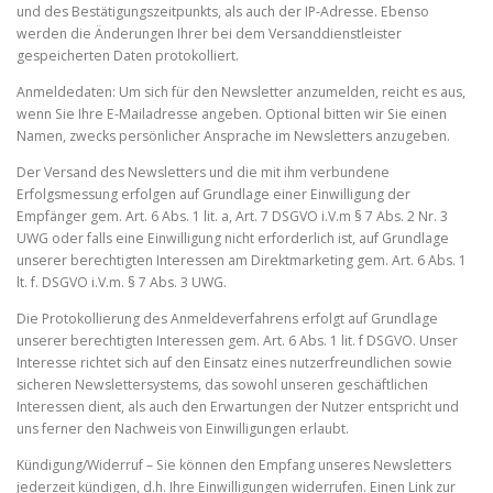
und des Bestätigungszeitpunkts, als auch der IP-Adresse. Ebenso
werden die Änderungen Ihrer bei dem Versanddienstleister
gespeicherten Daten protokolliert.
Anmeldedaten: Um sich für den Newsletter anzumelden, reicht es aus,
wenn Sie Ihre E-Mailadresse angeben. Optional bitten wir Sie einen
Namen, zwecks persönlicher Ansprache im Newsletters anzugeben.
Der Versand des Newsletters und die mit ihm verbundene
Erfolgsmessung erfolgen auf Grundlage einer Einwilligung der
Empfänger gem. Art. 6 Abs. 1 lit. a, Art. 7 DSGVO i.V.m § 7 Abs. 2 Nr. 3
UWG oder falls eine Einwilligung nicht erforderlich ist, auf Grundlage
unserer berechtigten Interessen am Direktmarketing gem. Art. 6 Abs. 1
lt. f. DSGVO i.V.m. § 7 Abs. 3 UWG.
Die Protokollierung des Anmeldeverfahrens erfolgt auf Grundlage
unserer berechtigten Interessen gem. Art. 6 Abs. 1 lit. f DSGVO. Unser
Interesse richtet sich auf den Einsatz eines nutzerfreundlichen sowie
sicheren Newslettersystems, das sowohl unseren geschäftlichen
Interessen dient, als auch den Erwartungen der Nutzer entspricht und
uns ferner den Nachweis von Einwilligungen erlaubt.
Kündigung/Widerruf – Sie können den Empfang unseres Newsletters
jederzeit kündigen, d.h. Ihre Einwilligungen widerrufen. Einen Link zur