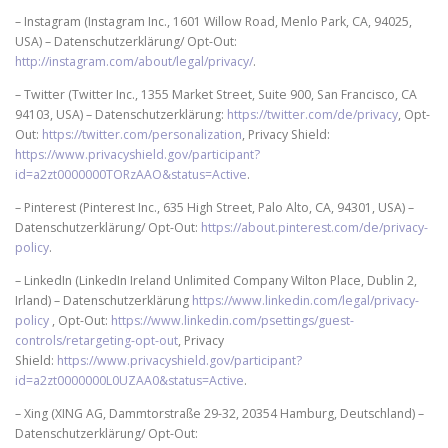
– Instagram (Instagram Inc., 1601 Willow Road, Menlo Park, CA, 94025,
USA) – Datenschutzerklärung/ Opt-Out:
http://instagram.com/about/legal/privacy/
.
– Twitter (Twitter Inc., 1355 Market Street, Suite 900, San Francisco, CA
94103, USA) – Datenschutzerklärung:
https://twitter.com/de/privacy
, Opt-
Out:
https://twitter.com/personalization
, Privacy Shield:
https://www.privacyshield.gov/participant?
id=a2zt0000000TORzAAO&status=Active
.
– Pinterest (Pinterest Inc., 635 High Street, Palo Alto, CA, 94301, USA) –
Datenschutzerklärung/ Opt-Out:
https://about.pinterest.com/de/privacy-
policy
.
– LinkedIn (LinkedIn Ireland Unlimited Company Wilton Place, Dublin 2,
Irland) – Datenschutzerklärung
https://www.linkedin.com/legal/privacy-
policy
, Opt-Out:
https://www.linkedin.com/psettings/guest-
controls/retargeting-opt-out
, Privacy
Shield:
https://www.privacyshield.gov/participant?
id=a2zt0000000L0UZAA0&status=Active
.
– Xing (XING AG, Dammtorstraße 29-32, 20354 Hamburg, Deutschland) –
Datenschutzerklärung/ Opt-Out: