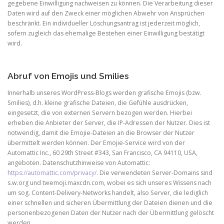
gegebene Einwilligung nachweisen zu können. Die Verarbeitung dieser
Daten wird auf den Zweck einer möglichen Abwehr von Ansprüchen
beschränkt. Ein individueller Löschungsantrag ist jederzeit möglich,
sofern zugleich das ehemalige Bestehen einer Einwilligung bestätigt
wird.
Abruf von Emojis und Smilies
Innerhalb unseres WordPress-Blogs werden grafische Emojis (bzw.
Smilies), d.h. kleine grafische Dateien, die Gefühle ausdrücken,
eingesetzt, die von externen Servern bezogen werden. Hierbei
erheben die Anbieter der Server, die IP-Adressen der Nutzer. Dies ist
notwendig, damit die Emojie-Dateien an die Browser der Nutzer
übermittelt werden können. Der Emojie-Service wird von der
Automattic Inc., 60 29th Street #343, San Francisco, CA 94110, USA,
angeboten. Datenschutzhinweise von Automattic:
https://automattic.com/privacy/
. Die verwendeten Server-Domains sind
s.w.org und twemoji.maxcdn.com, wobei es sich unseres Wissens nach
um sog. Content-Delivery-Networks handelt, also Server, die lediglich
einer schnellen und sicheren Übermittlung der Dateien dienen und die
personenbezogenen Daten der Nutzer nach der Übermittlung gelöscht
werden.