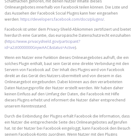
Schaltflächen gehören, mit denen Nutzer Inhalte dieses
Onlineangebotes innerhalb von Facebook teilen können. Die Liste und
das Aussehen der Facebook Social Plugins kann hier eingesehen
werden:
https://developers.facebook.com/docs/plugins/
.
Facebook ist unter dem Privacy-Shield-Abkommen zertifiziert und bietet
hierdurch eine Garantie, das europäische Datenschutzrecht einzuhalten
(
https://www.privacyshield.gov/participant?
id=a2zt0000000GnywAAC&status=Active
).
Wenn ein Nutzer eine Funktion dieses Onlineangebotes aufruft, die ein
solches Plugin enthält, baut sein Gerät eine direkte Verbindung mit den
Servern von Facebook auf. Der Inhalt des Plugins wird von Facebook
direkt an das Gerät des Nutzers übermittelt und von diesem in das
Onlineangebot eingebunden. Dabei können aus den verarbeiteten
Daten Nutzungsprofile der Nutzer erstellt werden. Wir haben daher
keinen Einfluss auf den Umfang der Daten, die Facebook mit Hilfe
dieses Plugins erhebt und informiert die Nutzer daher entsprechend
unserem Kenntnisstand.
Durch die Einbindung der Plugins erhält Facebook die Information, dass
ein Nutzer die entsprechende Seite des Onlineangebotes aufgerufen
hat. Ist der Nutzer bei Facebook eingeloggt, kann Facebook den Besuch
seinem Facebook-Konto zuordnen. Wenn Nutzer mit den Plugins