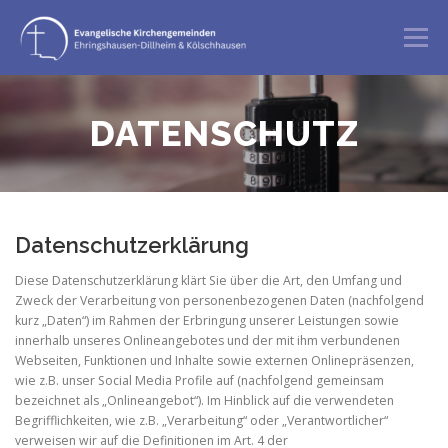
Zum
Inhalt
Menü
springen
GOTTESDIENST
ANGEBOTE
DATENSCHUTZ
BERATUNG & BEGLEITUNG
ÜBER UNS
Datenschutzerklärung
Diese Datenschutzerklärung klärt Sie über die Art, den Umfang und
Zweck der Verarbeitung von personenbezogenen Daten (nachfolgend
kurz „Daten“) im Rahmen der Erbringung unserer Leistungen sowie
innerhalb unseres Onlineangebotes und der mit ihm verbundenen
Webseiten, Funktionen und Inhalte sowie externen Onlinepräsenzen,
wie z.B. unser Social Media Profile auf (nachfolgend gemeinsam
bezeichnet als „Onlineangebot“). Im Hinblick auf die verwendeten
Begrifflichkeiten, wie z.B. „Verarbeitung“ oder „Verantwortlicher“
verweisen wir auf die Definitionen im Art. 4 der