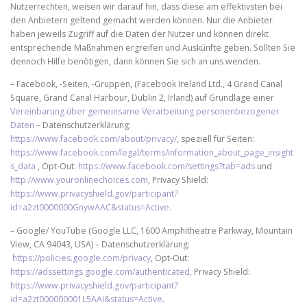
Nutzerrechten, weisen wir darauf hin, dass diese am effektivsten bei
den Anbietern geltend gemacht werden können. Nur die Anbieter
haben jeweils Zugriff auf die Daten der Nutzer und können direkt
entsprechende Maßnahmen ergreifen und Auskünfte geben. Sollten Sie
dennoch Hilfe benötigen, dann können Sie sich an uns wenden.
– Facebook, -Seiten, -Gruppen, (Facebook Ireland Ltd., 4 Grand Canal
Square, Grand Canal Harbour, Dublin 2, Irland) auf Grundlage einer
Vereinbarung über gemeinsame Verarbeitung personenbezogener
Daten
– Datenschutzerklärung:
https://www.facebook.com/about/privacy/
, speziell für Seiten:
https://www.facebook.com/legal/terms/information_about_page_insight
s_data
, Opt-Out:
https://www.facebook.com/settings?tab=ads
und
http://www.youronlinechoices.com
, Privacy Shield:
https://www.privacyshield.gov/participant?
id=a2zt0000000GnywAAC&status=Active
.
– Google/ YouTube (Google LLC, 1600 Amphitheatre Parkway, Mountain
View, CA 94043, USA) – Datenschutzerklärung:
https://policies.google.com/privacy
, Opt-Out:
https://adssettings.google.com/authenticated
, Privacy Shield:
https://www.privacyshield.gov/participant?
id=a2zt000000001L5AAI&status=Active
.