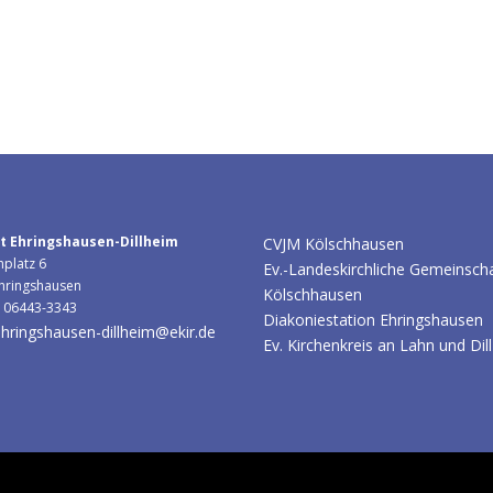
t Ehringshausen-Dillheim
CVJM Kölschhausen
hplatz 6
Ev.-Landeskirchliche Gemeinsch
hringshausen
Kölschhausen
: 06443-3343
Diakoniestation Ehringshausen
hringshausen-dillheim@ekir.de
Ev. Kirchenkreis an Lahn und Dill