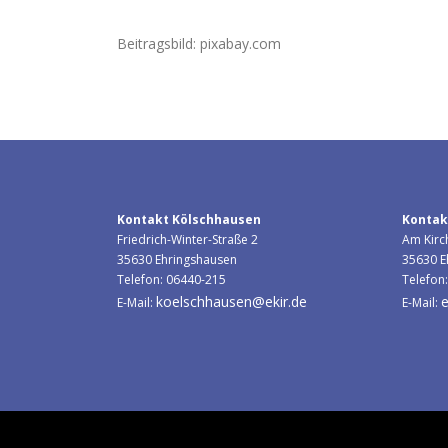
Beitragsbild: pixabay.com
Kontakt Kölschhausen
Kontak
Friedrich-Winter-Straße 2
Am Kirc
35630 Ehringshausen
35630 E
Telefon: 06440-215
Telefon
koelschhausen@ekir.de
e
E-Mail:
E-Mail: