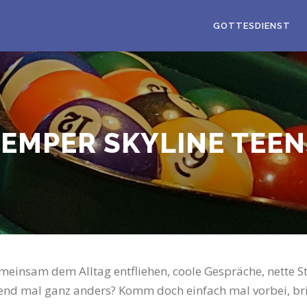
GOTTESDIENST
LEMPER SKYLINE TEEN
Gemeinsam dem Alltag entfliehen, coole Gespräche, nette
bend mal ganz anders? Komm doch einfach mal vorbei, br