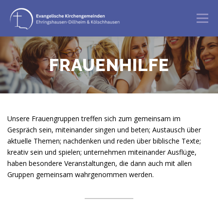
Zum
Inhalt
Menü
springen
GOTTESDIENST
ANGEBOTE
FRAUENHILFE
BERATUNG & BEGLEITUNG
ÜBER UNS
Unsere Frauengruppen treffen sich zum gemeinsam im
Gespräch sein, miteinander singen und beten; Austausch über
aktuelle Themen; nachdenken und reden über biblische Texte;
kreativ sein und spielen; unternehmen miteinander Ausflüge,
haben besondere Veranstaltungen, die dann auch mit allen
Gruppen gemeinsam wahrgenommen werden.