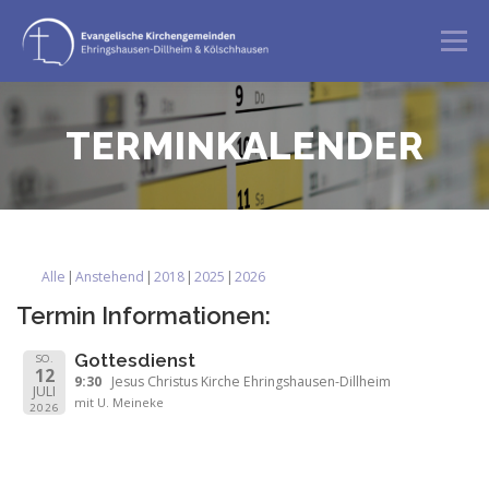
Zum
Inhalt
Menü
springen
GOTTESDIENST
ANGEBOTE
TERMINKALENDER
BERATUNG & BEGLEITUNG
ÜBER UNS
Alle
Anstehend
2018
2025
2026
Termin Informationen:
Gottesdienst
SO.
12
9:30
Jesus Christus Kirche Ehringshausen-Dillheim
JULI
mit U. Meineke
2026