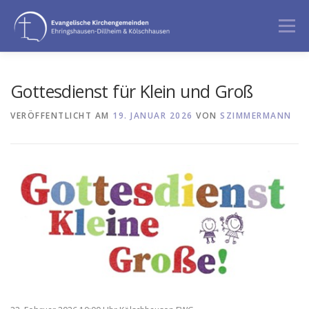
Zum
Inhalt
Menü
springen
GOTTESDIENST
ANGEBOTE
Gottesdienst für Klein und Groß
VERÖFFENTLICHT AM
19. JANUAR 2026
VON
SZIMMERMANN
BERATUNG & BEGLEITUNG
ÜBER UNS